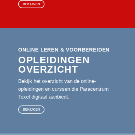
BEKIJKEN
ONLINE LEREN & VOORBEREIDEN
OPLEIDINGEN
OVERZICHT
Bekijk het overzicht van de online-
opleidingen en curssen die Paracentrum
Texel digitaal aanbiedt.
BEKIJKEN