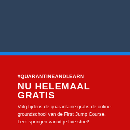
#QUARANTINEANDLEARN
NU HELEMAAL
GRATIS
Volg tijdens de quarantaine gratis de online-
groundschool van de First Jump Course.
Leer springen vanuit je luie stoel!