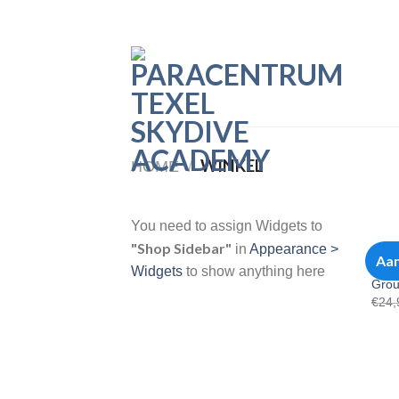
Skip
to
content
WINKEL
HOME
/
You need to assign Widgets to
"Shop Sidebar"
in
Appearance >
OPLE
Aan
Firs
Widgets
to show anything here
Grou
€
24,