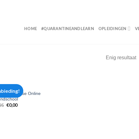
HOME
#QUARANTINEANDLEARN
OPLEIDINGEN
V
Enig resultaat
IDING
bieding!
t Jump Course Online
ndschool
€
0,00
95