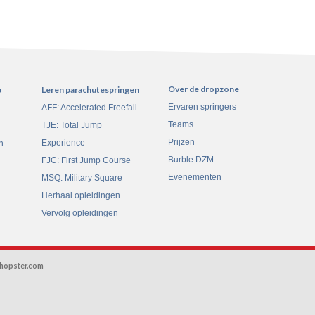
Over de dropzone
p
Leren parachutespringen
Ervaren springers
AFF: Accelerated Freefall
Teams
TJE: Total Jump
Prijzen
Experience
n
Burble DZM
FJC: First Jump Course
Evenementen
MSQ: Military Square
Herhaal opleidingen
Vervolg opleidingen
hopster.com