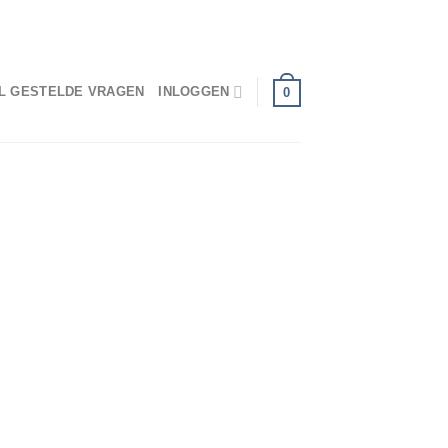
ONDERDEEL VAN PARACENTRUMTEXEL.NL
L GESTELDE VRAGEN
INLOGGEN
0