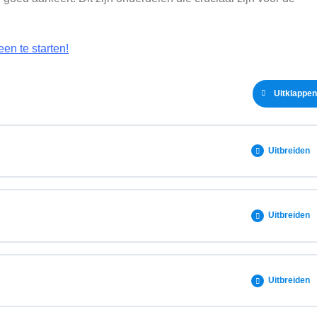
een te starten!
Uitklappen
Uitbreiden
0% VOLTOOID
0/6 stappen
Uitbreiden
0% VOLTOOID
0/7 stappen
Uitbreiden