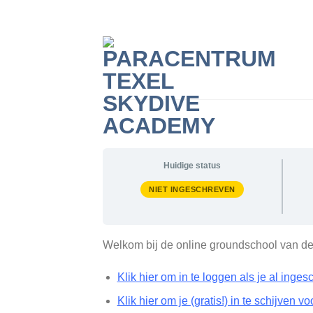
Skip
to
content
Huidige status
NIET INGESCHREVEN
Welkom bij de online groundschool van de
Klik hier om in te loggen als je al inge
Klik hier om je (gratis!) in te schijven v