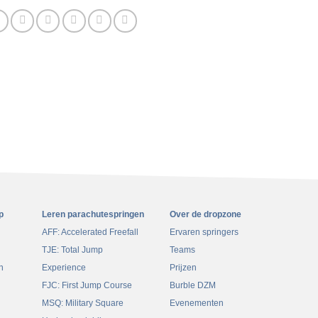
0% VOLTOOID
0/10 stappen
ding
n
p
Leren parachutespringen
Over de dropzone
AFF: Accelerated Freefall
Ervaren springers
TJE: Total Jump
Teams
n
Experience
Prijzen
FJC: First Jump Course
Burble DZM
MSQ: Military Square
Evenementen