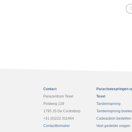
Hoofdstuk inhoud
Inschrijven voor de praktijk oplei
Akkoord verklaring minderjarige
Medische verklaring
Eigen risico verklaring (waiver)
Contact
Parachutespringen o
Paracentrum Texel
Texel
Pasfoto aanleveren
Postweg 128
Tandemsprong
1795 JS De Cocksdorp
Tandemsprong boeke
+31 (0)222 311464
Cadeaubon bestellen
Kleding en schoeisel
Contactformulier
Veel gestelde vragen