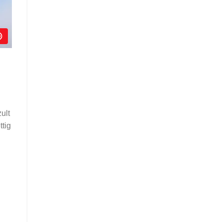
ult
ttig