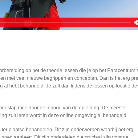
orbereiding op het de theorie lessen die je op het Paracentrum z
aken met veel nieuwe begrippen en concepten. Dan is het erg pre
g al hebt behandeld. Je zult dan tijdens de lessen op locatie de
oor stap mee door de inhoud van de opleiding. De meeste
iding zult leren wordt in deze online omgeving al behandeld.
 ter plaatse behandelen. Dit zijn onderwerpen waarbij het erg
er goed aanleert. Dit zijn onderdelen die cruciaal zijn voor de