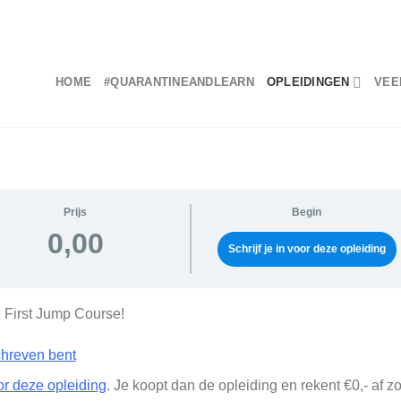
HOME
#QUARANTINEANDLEARN
OPLEIDINGEN
VEE
Prijs
Begin
0,00
Schrijf je in voor deze opleiding
 First Jump Course!
schreven bent
oor deze opleiding
. Je koopt dan de opleiding en rekent €0,- af z