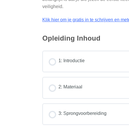
veiligheid.
Klik hier om je gratis in te schrijven en met
Opleiding Inhoud
1: Introductie
Hoofdstuk inhoud
2: Materiaal
De First Jump Course
Hoofdstuk inhoud
3: Sprongvoorbereiding
Verloop van de grondopleiding
Leerdoelen