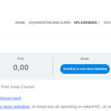
HOME
#QUARANTINEANDLEARN
OPLEIDINGEN
VEE
Prijs
Begin
0,00
Schrijf je in voor deze opleiding
 First Jump Course!
schreven bent
oor deze opleiding
. Je koopt dan de opleiding en rekent €0,- af z