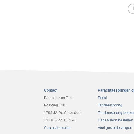
Hoofdstuk inhoud
Inschrijven voor de praktijk oplei
Akkoord verklaring minderjarige
Medische verklaring
Eigen risico verklaring (waiver)
Contact
Parachutespringen o
Paracentrum Texel
Texel
Pasfoto aanleveren
Postweg 128
Tandemsprong
1795 JS De Cocksdorp
Tandemsprong boeke
+31 (0)222 311464
Cadeaubon bestellen
Kleding en schoeisel
Contactformulier
Veel gestelde vragen