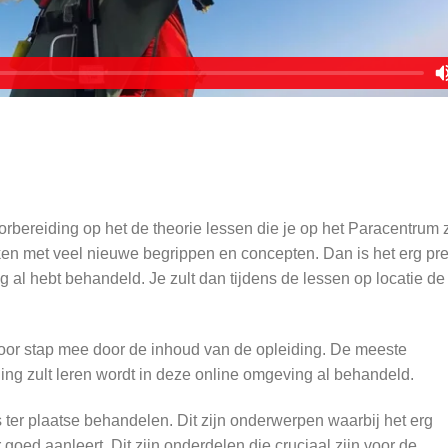
orbereiding op het de theorie lessen die je op het Paracentrum z
aken met veel nieuwe begrippen en concepten. Dan is het erg pre
g al hebt behandeld. Je zult dan tijdens de lessen op locatie de
oor stap mee door de inhoud van de opleiding. De meeste
iding zult leren wordt in deze online omgeving al behandeld.
 ter plaatse behandelen. Dit zijn onderwerpen waarbij het erg
er goed aanleert. Dit zijn onderdelen die cruciaal zijn voor de