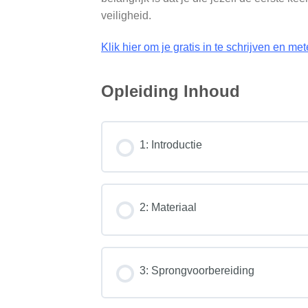
veiligheid.
Klik hier om je gratis in te schrijven en met
Opleiding Inhoud
1: Introductie
Hoofdstuk inhoud
2: Materiaal
De First Jump Course
Hoofdstuk inhoud
3: Sprongvoorbereiding
Verloop van de grondopleiding
Leerdoelen