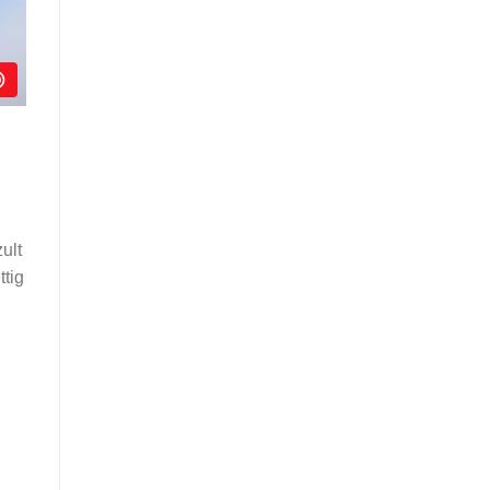
ult
ttig