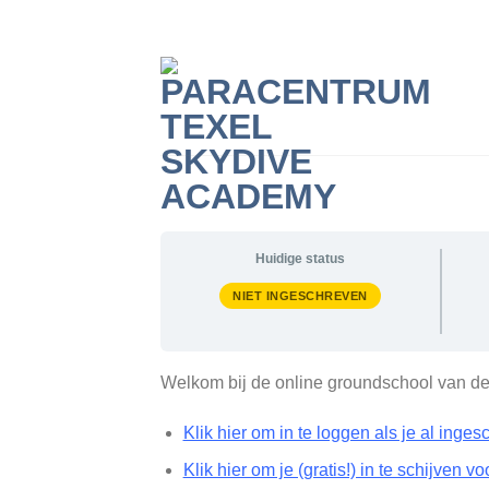
Skip
to
content
Huidige status
NIET INGESCHREVEN
Welkom bij de online groundschool van de
Klik hier om in te loggen als je al inge
Klik hier om je (gratis!) in te schijven v