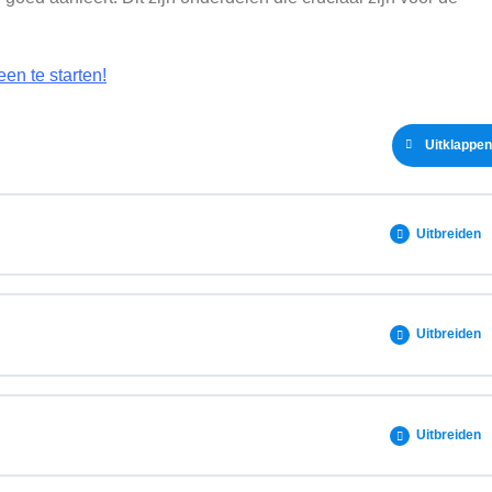
een te starten!
Uitklappen
Uitbreiden
0% VOLTOOID
0/6 stappen
Uitbreiden
0% VOLTOOID
0/7 stappen
Uitbreiden