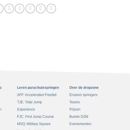
0% VOLTOOID
0/10 stappen
ding
n
p
Leren parachutespringen
Over de dropzone
AFF: Accelerated Freefall
Ervaren springers
TJE: Total Jump
Teams
n
Experience
Prijzen
FJC: First Jump Course
Burble DZM
MSQ: Military Square
Evenementen